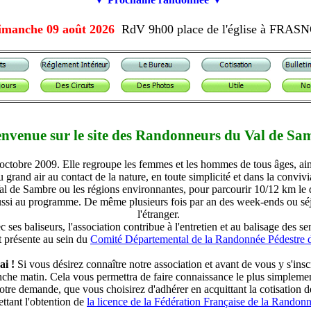
imanche 09 août 2026
RdV 9h00 place de l'église à FRAS
envenue sur le site des Randonneurs du Val de Sa
octobre 2009. Elle regroupe les femmes et les hommes de tous âges, aima
grand air au contact de la nature, en toute simplicité et dans la convivial
Val de Sambre ou les régions environnantes, pour parcourir 10/12 km le
ussi au programme. De même plusieurs fois par an des week-ends ou séj
l'étranger.
 ses baliseurs, l'association contribue à l'entretien et au balisage des sen
t présente au sein du
Comité Départemental de la Randonnée Pédestre 
ai !
Si vous désirez connaître notre association et avant de vous y s'inscr
he matin. Cela vous permettra de faire connaissance le plus simplement.
otre demande, que vous choisirez d'adhérer en acquittant la cotisation d
ttant l'obtention de
la licence de la Fédération Française de la Randon