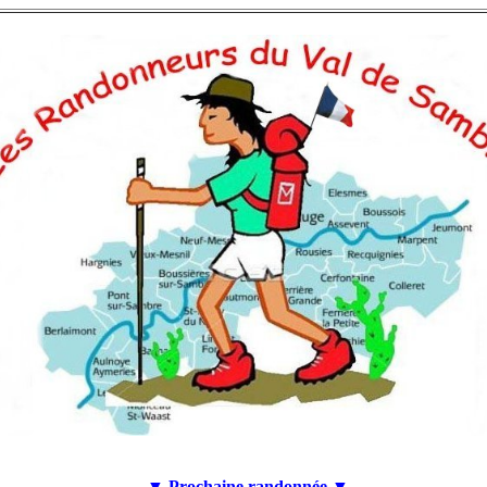
▼
Prochaine randonnée
▼